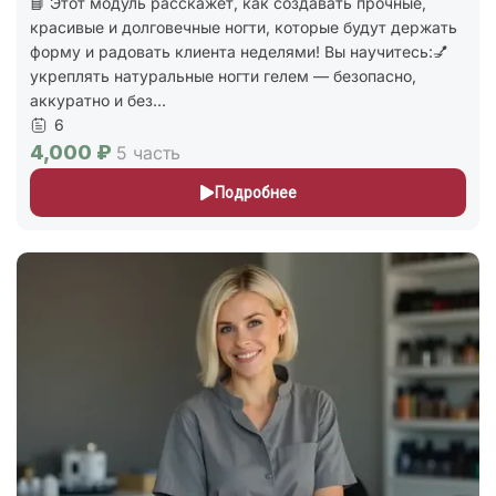
📘 Этот модуль расскажет, как создавать прочные,
красивые и долговечные ногти, которые будут держать
форму и радовать клиента неделями! Вы научитесь:💅
укреплять натуральные ногти гелем — безопасно,
аккуратно и без...
6
4,000 ₽
5 часть
Подробнее