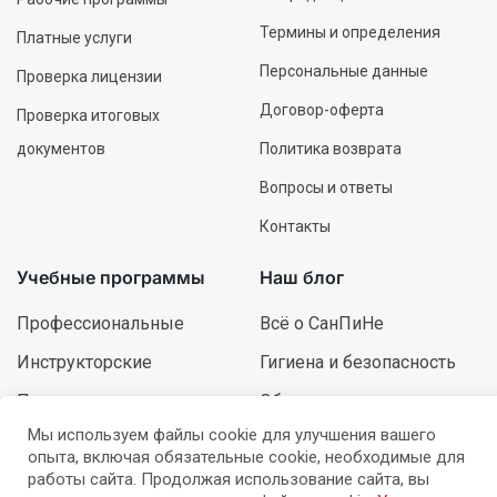
Термины и определения
Платные услуги
Персональные данные
Проверка лицензии
Договор-оферта
Проверка итоговых
документов
Политика возврата
Вопросы и ответы
Контакты
Учебные программы
Наш блог
Профессиональные
Всё о СанПиНе
Инструкторские
Гигиена и безопасность
Повышение
Образование и курсы
квалификации
Мы используем файлы cookie для улучшения вашего
Ошибки и решения
опыта, включая обязательные cookie, необходимые для
Роспись и дизайн
Развитие и карьера
работы сайта. Продолжая использование сайта, вы