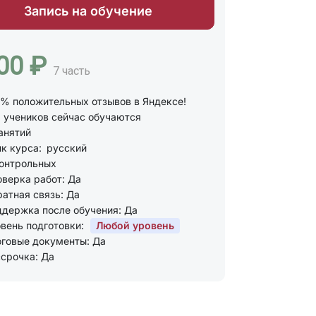
Запись на обучение
00 ₽
7 часть
% положительных отзывов в Яндексе!
учеников сейчас обучаются
анятий
к курса:
русский
онтрольных
верка работ: Да
атная связь: Да
держка после обучения: Да
вень подготовки:
Любой уровень
говые документы: Да
срочка: Да