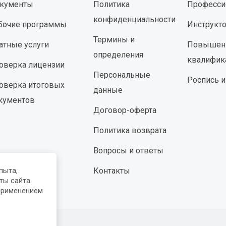
кументы
Политика
Професси
конфиденциальности
бочие программы
Инструкт
Термины и
атные услуги
Повышен
определения
квалифик
оверка лицензии
Персональные
Роспись и
оверка итоговых
данные
кументов
Договор-оферта
Политика возврата
Вопросы и ответы
Контакты
пыта,
ты сайта.
применением