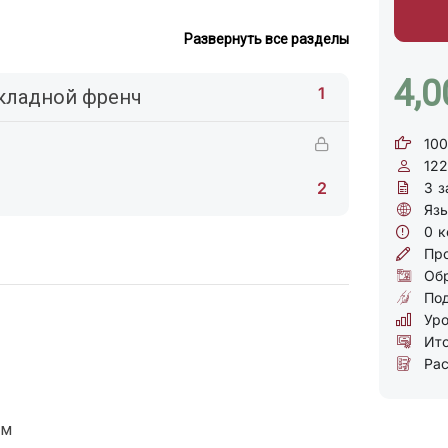
Развернуть все разделы
4,0
1
ыкладной френч
100
122
2
3
з
Язы
0
к
Про
Обр
Под
Уро
Ито
Рас
рм