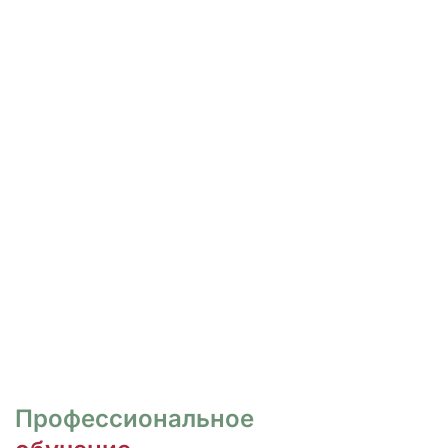
РОСПИСЬ И ДИЗАЙН
НОГТЕЙ
Курсы для тех, кто хочет овладеть
различными техниками дизайна и,
как следствие, повысить
стоимость своих услуг.
ПЕРЕЙТИ
Профессиональное