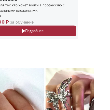
ля тех кто хочет войти в профессию с
Присваиваю
альными вложениями.
и Мастер п
243
00 ₽
30,000 ₽
за обучение
Подробнее