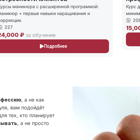
урсы маникюра с расширенной программой:
Курс д
аникюр + первые навыки наращивания и
миним
оррекции.
208
227
15,0
4,000 ₽
за обучение
Подробнее
офессию
, а не как
уля, вам подойдёт
ля тех, кто планирует
тывать
, а не просто