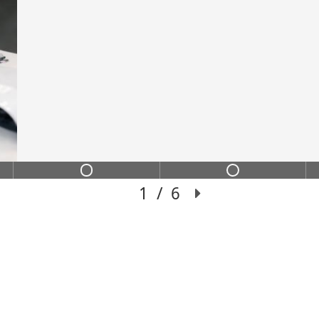
ИНС
ИХ
Переход из сильного
чение с пошаговой