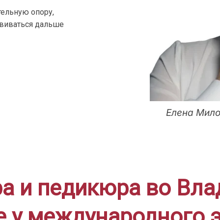
ельную опору,
звиваться дальше
Елена Мило
 и педикюра во Вла
е у международного э