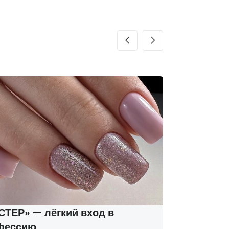
ТЕР» — лёгкий вход в
Курсы м
фессию
соцконт