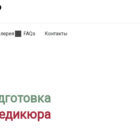
алерея
FAQs
Контакты
дготовка
педикюра