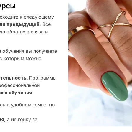
урсы
еходите к следующему
оили предыдущий
. Все
ую обратную связь и
 обучения вы получаете
 с которым можно
ятельность.
Программы
профессиональной
ого обучения
.
сь в удобном темпе, но
ля
, а не гонку за