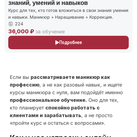
ний и навыков
потребности 
о готов вложиться в свои знания умения
Курсы маникюра с
юр + Наращивание + Коррекция.
+ первые навыки н
227
24,000 ₽
обучение
за об
Подробнее
Если вы
рассматриваете маникюр как
профессию
, а не как разовый навык, и ищете
курсы маникюра с нуля, вам подойдёт именно
профессиональное обучение.
Оно для тех,
кто планирует
спокойно работать с
клиентами и зарабатывать
, а не просто
«пройти курс и остаться с вопросами».