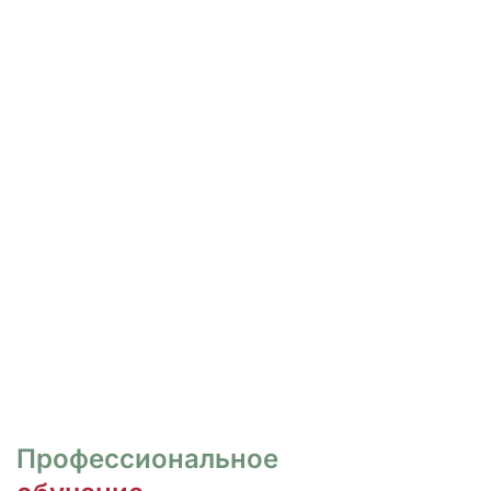
РОСПИСЬ И ДИЗАЙН
НОГТЕЙ
Курсы для тех, кто хочет овладеть
различными техниками дизайна и,
как следствие, повысить
стоимость своих услуг.
ПЕРЕЙТИ
Профессиональное