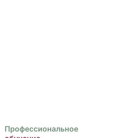
РОСПИСЬ И ДИЗАЙН
НОГТЕЙ
Курсы для тех, кто хочет овладеть
различными техниками дизайна и,
как следствие, повысить
стоимость своих услуг.
ПЕРЕЙТИ
Профессиональное