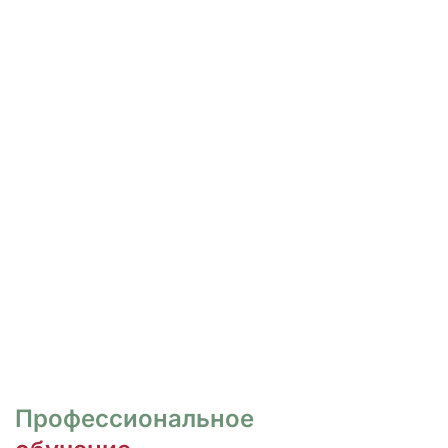
РОСПИСЬ И ДИЗАЙН
НОГТЕЙ
Курсы для тех, кто хочет овладеть
различными техниками дизайна и,
как следствие, повысить
стоимость своих услуг.
ПЕРЕЙТИ
Профессиональное