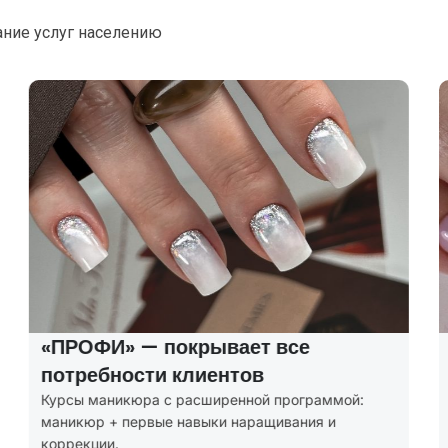
ание услуг населению
«ПРОФИ» — покрывает все
«МАС
потребности клиентов
про
урсы маникюра с расширенной программой:
Курс д
аникюр + первые навыки наращивания и
миним
оррекции.
208