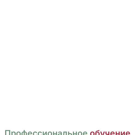
ПЕРЕЙТИ
ДЛЯ ПРАКТИКУЮЩИХ М
Не просто ещё одно обучение, а усилени
которое отражается на результате, уве
услуг.
ПЕРЕЙТИ
Профессиональное
обучение