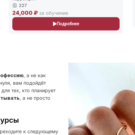
227
15,0
4,000 ₽
за обучение
Подробнее
рофессию
, а не как
нуля, вам подойдёт
для тех, кто планирует
атывать
, а не просто
курсы
реходите к следующему