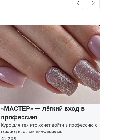
ТЕР» — лёгкий вход в
Курсы м
фессию
соцконт
ля тех кто хочет войти в профессию с
Присваиваю
альными вложениями.
и Мастер п
243