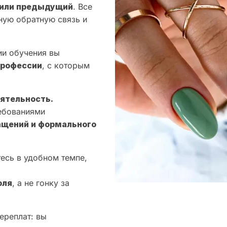
воили предыдущий
. Все
ную обратную связь и
ии обучения вы
профессии
, с которым
ятельность.
ебованиями
ащений и формального
тесь в удобном темпе,
оля
, а не гонку за
ереплат: вы