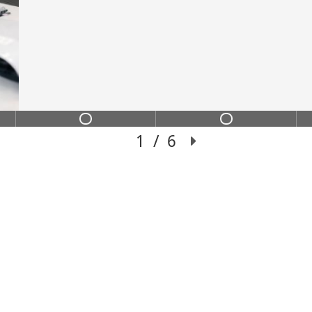
ИНС
ИХ
Переход из сильного
чение с пошаговой
“делать хорошо”, 
ием до результата.