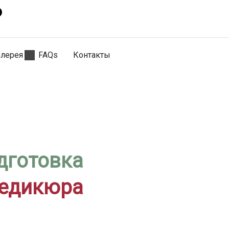
алерея
FAQs
Контакты
дготовка
педикюра