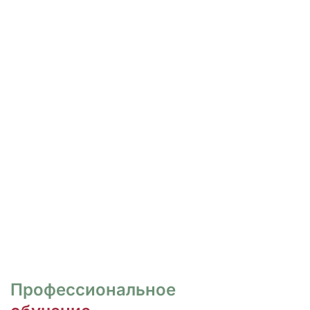
РОСПИСЬ И ДИЗАЙН
НОГТЕЙ
Курсы для тех, кто хочет овладеть
различными техниками дизайна и,
как следствие, повысить
стоимость своих услуг.
ПЕРЕЙТИ
Профессиональное