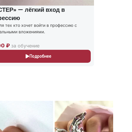
ТЕР» — лёгкий вход в
Курсы м
фессию
соцконт
ля тех кто хочет войти в профессию с
Присваиваю
альными вложениями.
и Мастер п
243
00 ₽
30,000 ₽
за обучение
Подробнее