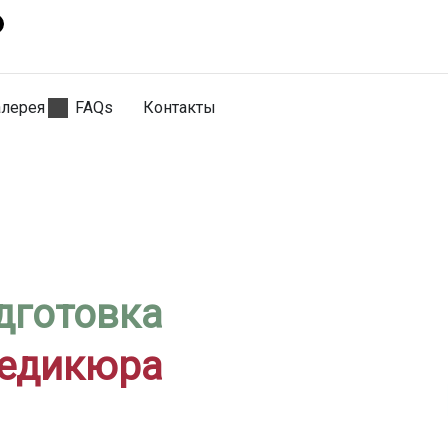
алерея
FAQs
Контакты
дготовка
педикюра