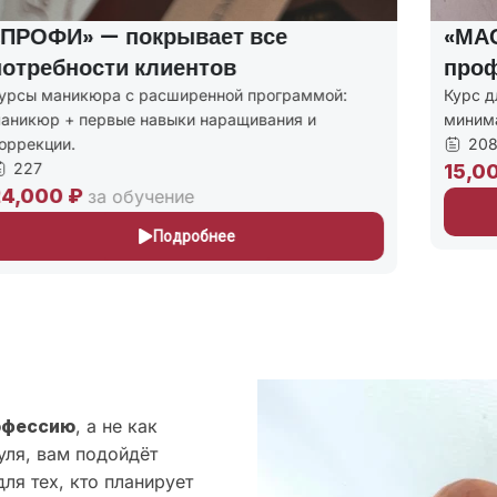
«ПРОФИ» — покрывает все
«МАС
потребности клиентов
про
урсы маникюра с расширенной программой:
Курс д
аникюр + первые навыки наращивания и
миним
оррекции.
208
227
15,0
4,000 ₽
за обучение
Подробнее
офессию
, а не как
уля, вам подойдёт
ля тех, кто планирует