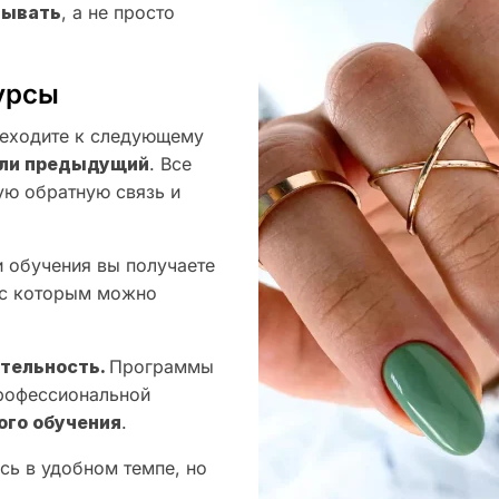
тывать
, а не просто
урсы
еходите к следующему
оили предыдущий
. Все
ую обратную связь и
 обучения вы получаете
 с которым можно
ятельность.
Программы
профессиональной
ого обучения
.
сь в удобном темпе, но