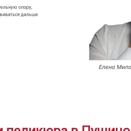
ельную опору,
звиваться дальше
Елена Мило
 педикюра в Пущино 