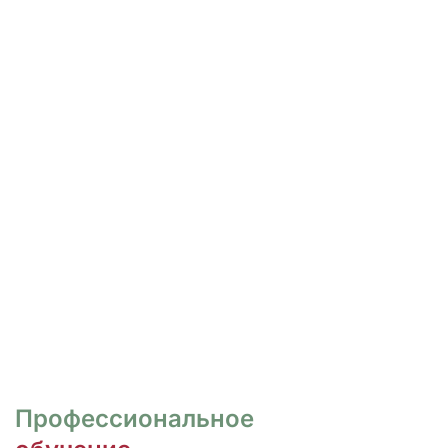
РОСПИСЬ И ДИЗАЙН
НОГТЕЙ
Курсы для тех, кто хочет овладеть
различными техниками дизайна и,
как следствие, повысить
стоимость своих услуг.
ПЕРЕЙТИ
Профессиональное