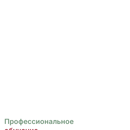
РОСПИСЬ И ДИЗАЙН
НОГТЕЙ
Курсы для тех, кто хочет овладеть
различными техниками дизайна и,
как следствие, повысить
стоимость своих услуг.
ПЕРЕЙТИ
Профессиональное