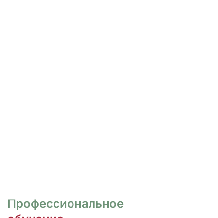
РОСПИСЬ И ДИЗАЙН
НОГТЕЙ
Курсы для тех, кто хочет овладеть
различными техниками дизайна и,
как следствие, повысить
стоимость своих услуг.
ПЕРЕЙТИ
Профессиональное