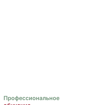
РОСПИСЬ И ДИЗАЙН
НОГТЕЙ
Курсы для тех, кто хочет овладеть
различными техниками дизайна и,
как следствие, повысить
стоимость своих услуг.
ПЕРЕЙТИ
Профессиональное