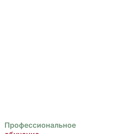
РОСПИСЬ И ДИЗАЙН
НОГТЕЙ
Курсы для тех, кто хочет овладеть
различными техниками дизайна и,
как следствие, повысить
стоимость своих услуг.
ПЕРЕЙТИ
Профессиональное