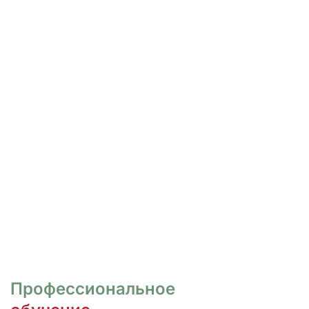
РОСПИСЬ И ДИЗАЙН
НОГТЕЙ
Курсы для тех, кто хочет овладеть
различными техниками дизайна и,
как следствие, повысить
стоимость своих услуг.
ПЕРЕЙТИ
Профессиональное