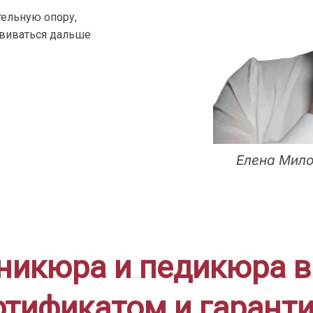
ельную опору,
звиваться дальше
Елена Мило
никюра и педикюра в
ртификатом и гаранти