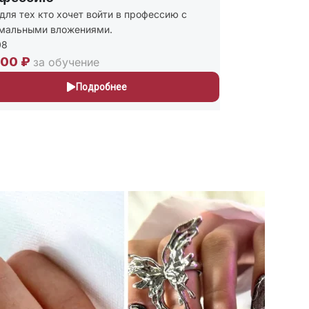
ля тех кто хочет войти в профессию с
Присваиваю
альными вложениями.
и Мастер п
243
00 ₽
30,000 ₽
за обучение
Подробнее