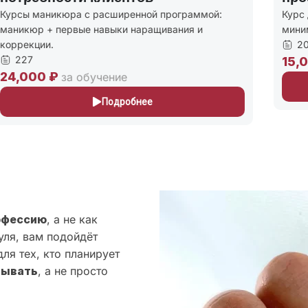
урсы маникюра с расширенной программой:
Курс д
аникюр + первые навыки наращивания и
миним
оррекции.
208
227
15,0
4,000 ₽
за обучение
Подробнее
офессию
, а не как
уля, вам подойдёт
ля тех, кто планирует
тывать
, а не просто