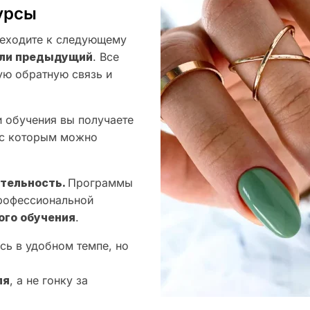
урсы
еходите к следующему
оили предыдущий
. Все
ую обратную связь и
 обучения вы получаете
 с которым можно
ятельность.
Программы
профессиональной
ого обучения
.
сь в удобном темпе, но
ля
, а не гонку за