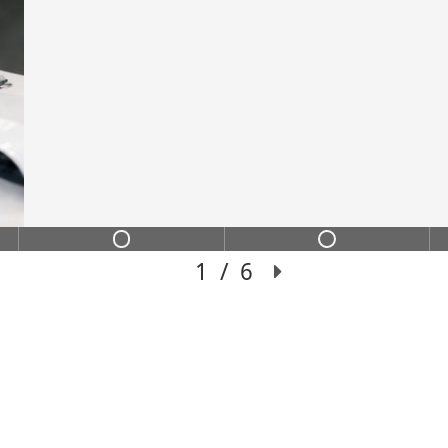
ИНС
ИХ
Переход из сильного
чение с пошаговой