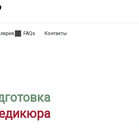
алерея
FAQs
Контакты
дготовка
педикюра