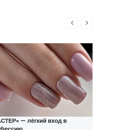
ТЕР» — лёгкий вход в
Курсы м
фессию
соцконт