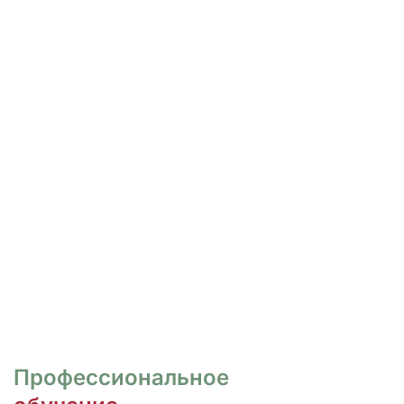
РОСПИСЬ И ДИЗАЙН
НОГТЕЙ
Курсы для тех, кто хочет овладеть
различными техниками дизайна и,
как следствие, повысить
стоимость своих услуг.
ПЕРЕЙТИ
Профессиональное