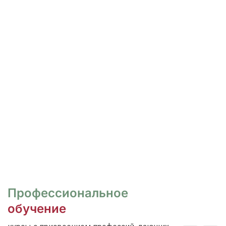
РОСПИСЬ И ДИЗАЙН
НОГТЕЙ
Курсы для тех, кто хочет овладеть
различными техниками дизайна и,
как следствие, повысить
стоимость своих услуг.
ПЕРЕЙТИ
Профессиональное
обучение