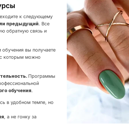
урсы
еходите к следующему
оили предыдущий
. Все
ую обратную связь и
 обучения вы получаете
 с которым можно
ятельность.
Программы
профессиональной
ого обучения
.
сь в удобном темпе, но
ля
, а не гонку за