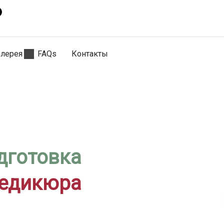
алерея
FAQs
Контакты
дготовка
педикюра