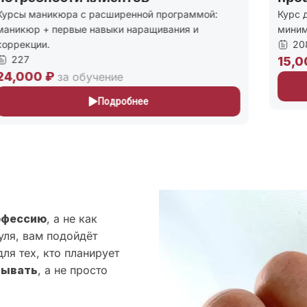
урсы маникюра с расширенной программой:
Курс д
аникюр + первые навыки наращивания и
миним
оррекции.
208
227
15,0
4,000 ₽
за обучение
Подробнее
офессию
, а не как
уля, вам подойдёт
ля тех, кто планирует
тывать
, а не просто