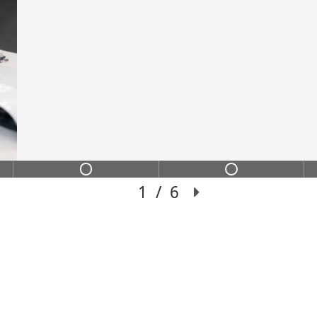
ИНС
ИХ
Переход из сильного
чение с пошаговой