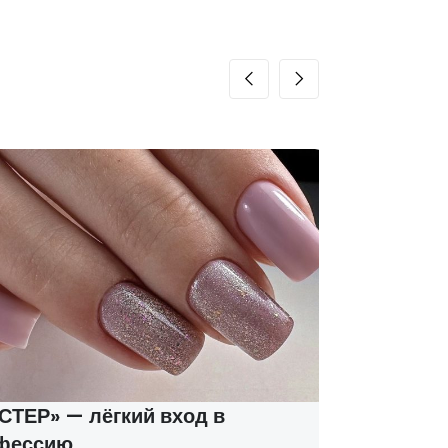
ТЕР» — лёгкий вход в
Курсы м
фессию
соцконт