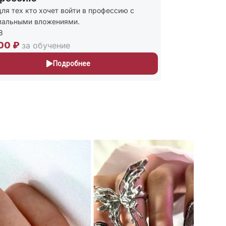
ля тех кто хочет войти в профессию с
Присваиваю
альными вложениями.
и Мастер п
243
00 ₽
30,000 ₽
за обучение
Подробнее