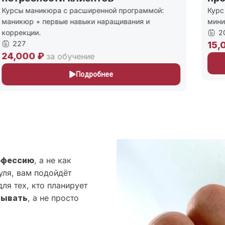
урсы маникюра с расширенной программой:
Курс д
аникюр + первые навыки наращивания и
миним
оррекции.
208
227
15,0
4,000 ₽
за обучение
Подробнее
офессию
, а не как
уля, вам подойдёт
ля тех, кто планирует
тывать
, а не просто