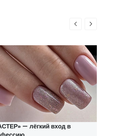
ТЕР» — лёгкий вход в
Курсы м
фессию
соцконт