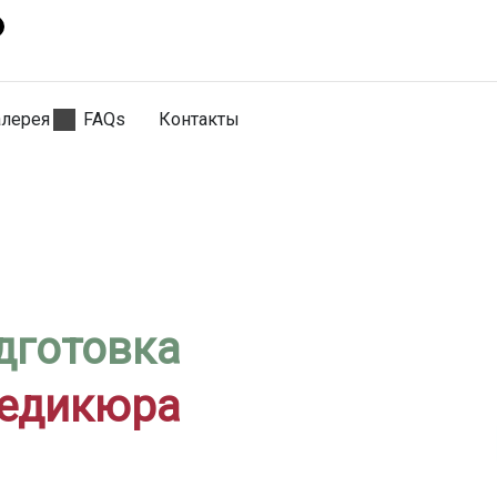
алерея
FAQs
Контакты
дготовка
педикюра