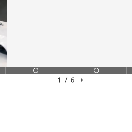
ИНС
ИХ
Переход из сильного
чение с пошаговой