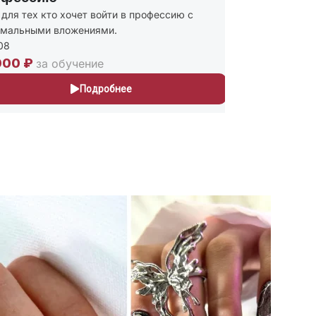
ля тех кто хочет войти в профессию с
Присваиваю
альными вложениями.
и Мастер п
243
00 ₽
30,000 ₽
за обучение
Подробнее