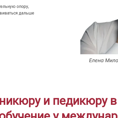
ельную опору,
звиваться дальше
Елена Мило
никюру и педикюру в
обучение у междунар