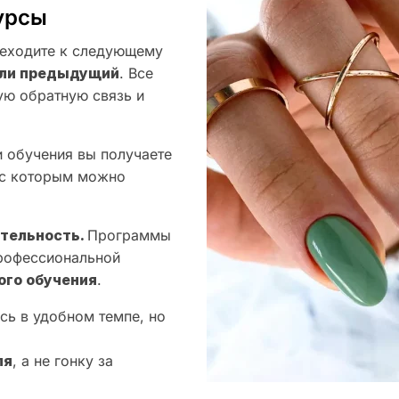
урсы
еходите к следующему
оили предыдущий
. Все
ую обратную связь и
 обучения вы получаете
 с которым можно
ятельность.
Программы
профессиональной
ого обучения
.
сь в удобном темпе, но
ля
, а не гонку за