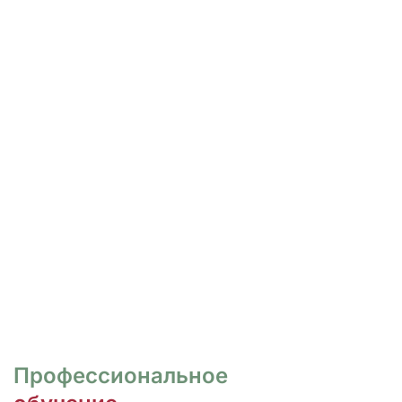
РОСПИСЬ И ДИЗАЙН
НОГТЕЙ
Курсы для тех, кто хочет овладеть
различными техниками дизайна и,
как следствие, повысить
стоимость своих услуг.
ПЕРЕЙТИ
Профессиональное