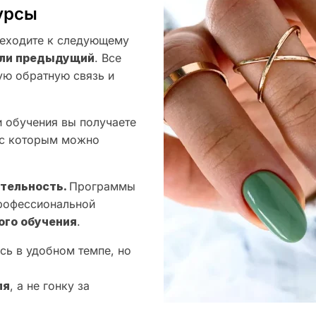
урсы
еходите к следующему
оили предыдущий
. Все
ую обратную связь и
 обучения вы получаете
 с которым можно
ятельность.
Программы
профессиональной
ого обучения
.
сь в удобном темпе, но
ля
, а не гонку за