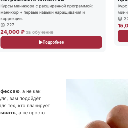
урсы маникюра с расширенной программой:
Курс д
аникюр + первые навыки наращивания и
миним
оррекции.
208
227
15,0
4,000 ₽
за обучение
Подробнее
офессию
, а не как
уля, вам подойдёт
ля тех, кто планирует
тывать
, а не просто