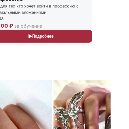
ля тех кто хочет войти в профессию с
Присваиваю
альными вложениями.
и Мастер п
243
00 ₽
30,000 ₽
за обучение
Подробнее