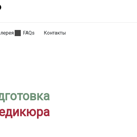
алерея
FAQs
Контакты
дготовка
педикюра