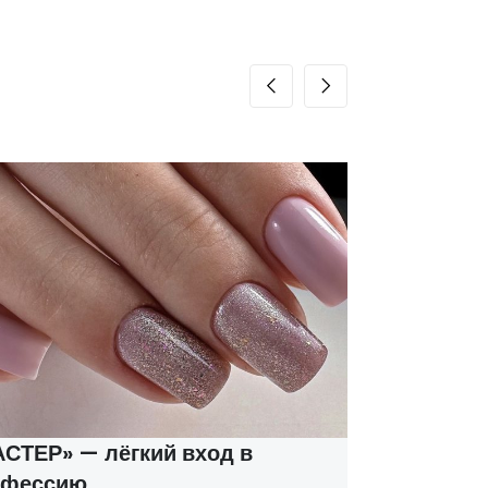
ТЕР» — лёгкий вход в
Курсы м
фессию
соцконт