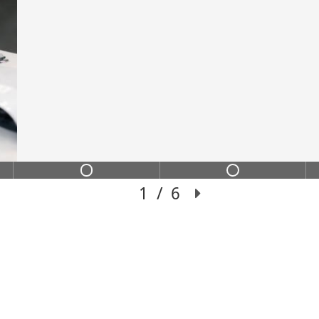
ИНС
ИХ
Переход из сильного
чение с пошаговой