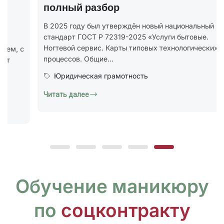
Наращивание ногт
ждён новый национальный
бесплатный урок
-2025 «Услуги бытовые.
ы типовых технологических
Хотите попробовать обуч
кажется, что без опыта, 
тность
практики ничего не получ
Образование и курсы
Читать далее
Обучение маникюру
по
соцконтракту