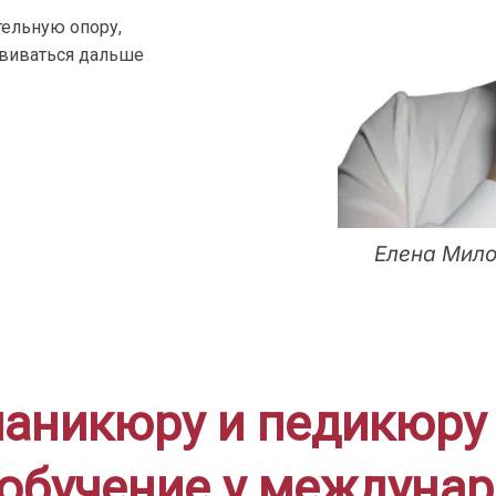
ельную опору,
звиваться дальше
Елена Мило
аникюру и педикюру 
обучение у междунар