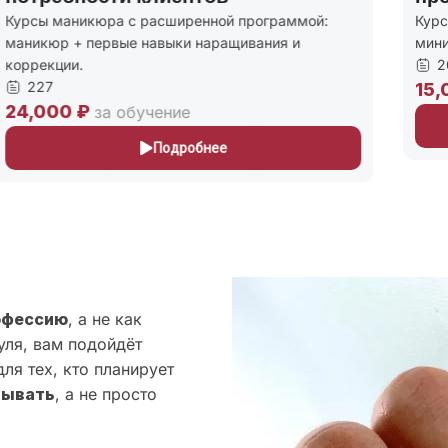
урсы маникюра с расширенной программой:
Курс д
аникюр + первые навыки наращивания и
миним
оррекции.
208
227
15,0
4,000 ₽
за обучение
Подробнее
офессию
, а не как
уля, вам подойдёт
ля тех, кто планирует
тывать
, а не просто