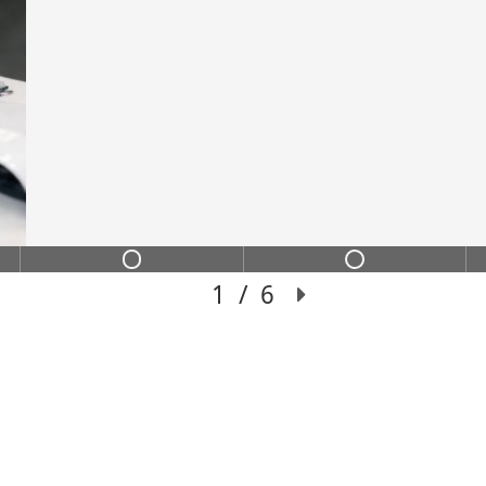
ИНС
ИХ
Переход из сильного
чение с пошаговой