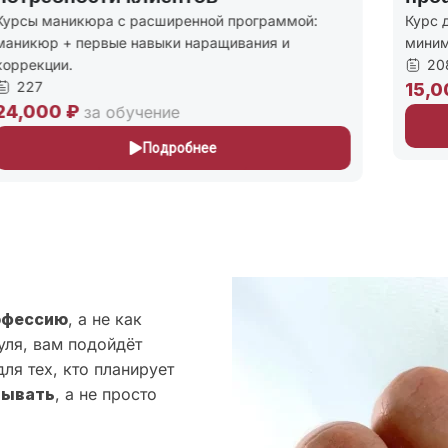
урсы маникюра с расширенной программой:
Курс д
аникюр + первые навыки наращивания и
миним
оррекции.
208
227
15,0
4,000 ₽
за обучение
Подробнее
офессию
, а не как
уля, вам подойдёт
ля тех, кто планирует
тывать
, а не просто