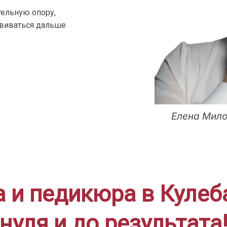
ельную опору,
звиваться дальше
Елена Мило
и педикюра в Кулеба
нуля и до результата