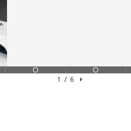
ИНС
ИХ
Переход из сильного
чение с пошаговой