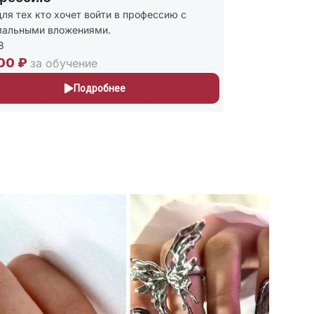
ля тех кто хочет войти в профессию с
Присваиваю
альными вложениями.
и Мастер п
243
00 ₽
30,000 ₽
за обучение
Подробнее