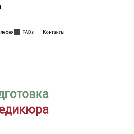
алерея
FAQs
Контакты
дготовка
педикюра