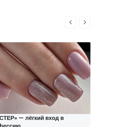
ТЕР» — лёгкий вход в
Курсы м
фессию
соцконт