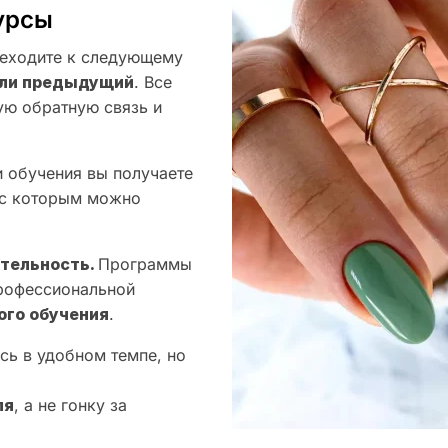
урсы
еходите к следующему
оили предыдущий
. Все
ую обратную связь и
 обучения вы получаете
 с которым можно
ятельность.
Программы
профессиональной
ого обучения
.
сь в удобном темпе, но
ля
, а не гонку за