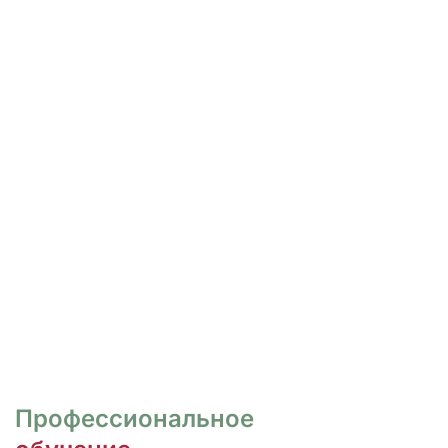
РОСПИСЬ И ДИЗАЙН
НОГТЕЙ
Курсы для тех, кто хочет овладеть
различными техниками дизайна и,
как следствие, повысить
стоимость своих услуг.
ПЕРЕЙТИ
Профессиональное