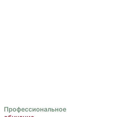
РОСПИСЬ И ДИЗАЙН
НОГТЕЙ
Курсы для тех, кто хочет овладеть
различными техниками дизайна и,
как следствие, повысить
стоимость своих услуг.
ПЕРЕЙТИ
Профессиональное