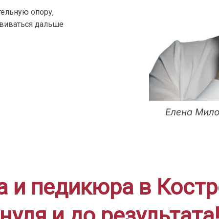
ельную опору,
звиваться дальше
Елена Мило
 и педикюра в Костро
нуля и до результата