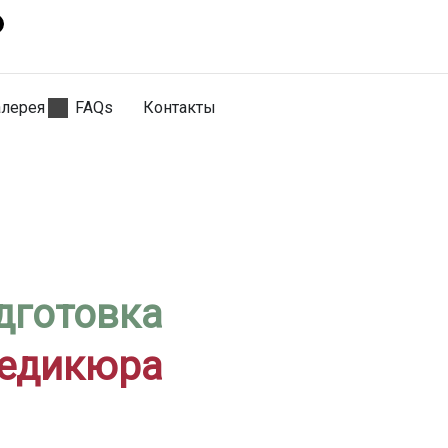
алерея
FAQs
Контакты
дготовка
педикюра