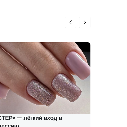
ТЕР» — лёгкий вход в
Курсы м
фессию
соцконт