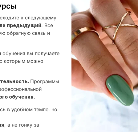
урсы
еходите к следующему
оили предыдущий
. Все
ую обратную связь и
 обучения вы получаете
 с которым можно
ятельность.
Программы
профессиональной
ого обучения
.
сь в удобном темпе, но
ля
, а не гонку за