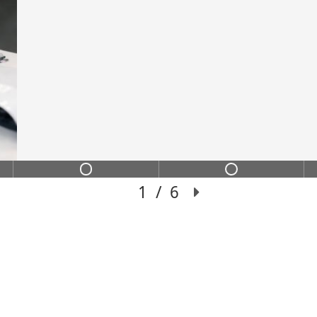
ИНС
ИХ
Переход из сильного
чение с пошаговой