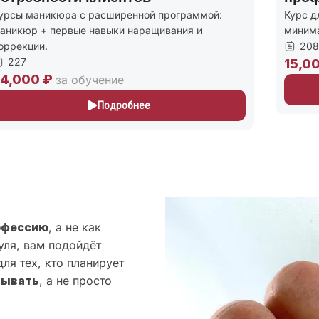
урсы маникюра с расширенной программой:
Курс д
аникюр + первые навыки наращивания и
миним
оррекции.
208
227
15,0
4,000 ₽
за обучение
Подробнее
офессию
, а не как
уля, вам подойдёт
ля тех, кто планирует
тывать
, а не просто