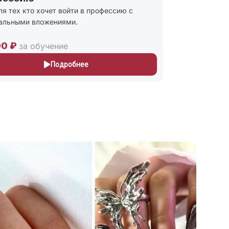
ля тех кто хочет войти в профессию с
Присваиваю
альными вложениями.
и Мастер п
243
00 ₽
30,000 ₽
за обучение
Подробнее