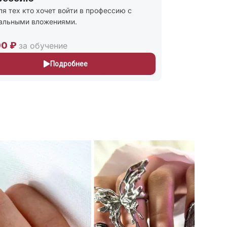
ля тех кто хочет войти в профессию с
Присваиваю
альными вложениями.
и Мастер п
243
00 ₽
30,000 ₽
за обучение
Подробнее