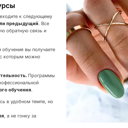
урсы
еходите к следующему
оили предыдущий
. Все
ую обратную связь и
 обучения вы получаете
 с которым можно
ятельность.
Программы
профессиональной
ого обучения
.
сь в удобном темпе, но
ля
, а не гонку за