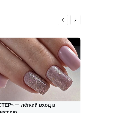
ТЕР» — лёгкий вход в
Курсы м
фессию
соцконт