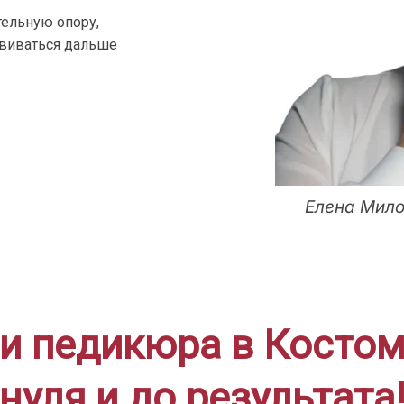
ельную опору,
звиваться дальше
Елена Мило
и педикюра в Костому
нуля и до результата