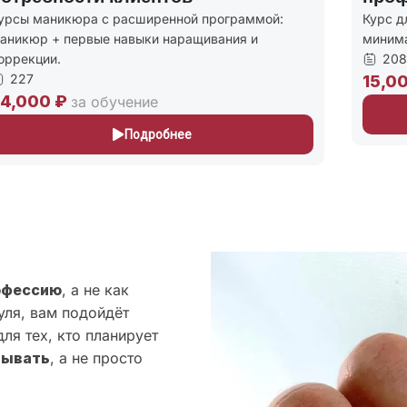
урсы маникюра с расширенной программой:
Курс д
аникюр + первые навыки наращивания и
миним
оррекции.
208
227
15,0
4,000 ₽
за обучение
Подробнее
офессию
, а не как
уля, вам подойдёт
ля тех, кто планирует
тывать
, а не просто