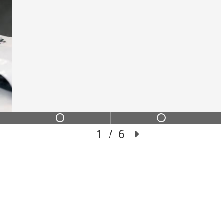
ИНС
ИХ
Переход из сильного
чение с пошаговой