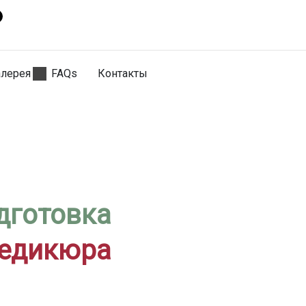
алерея
FAQs
Контакты
дготовка
педикюра