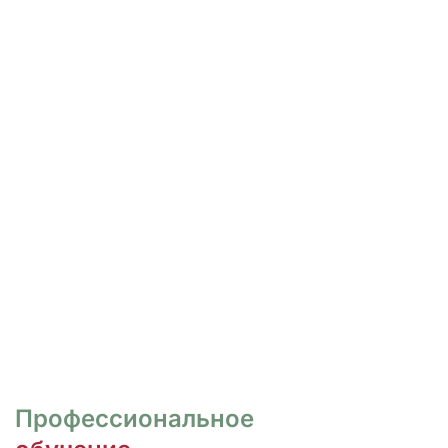
РОСПИСЬ И ДИЗАЙН
НОГТЕЙ
Курсы для тех, кто хочет овладеть
различными техниками дизайна и,
как следствие, повысить
стоимость своих услуг.
ПЕРЕЙТИ
Профессиональное