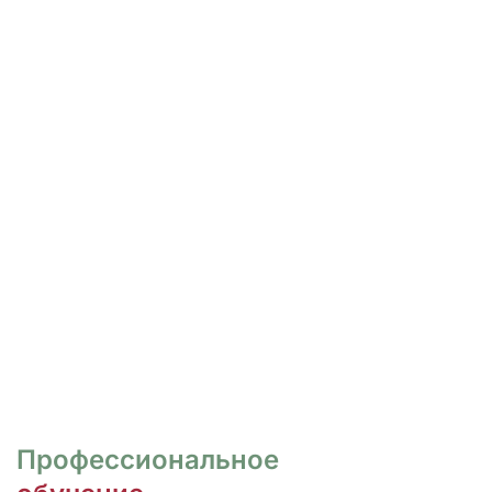
РОСПИСЬ И ДИЗАЙН
НОГТЕЙ
Курсы для тех, кто хочет овладеть
различными техниками дизайна и,
как следствие, повысить
стоимость своих услуг.
ПЕРЕЙТИ
Профессиональное