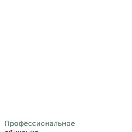
РОСПИСЬ И ДИЗАЙН
НОГТЕЙ
Курсы для тех, кто хочет овладеть
различными техниками дизайна и,
как следствие, повысить
стоимость своих услуг.
ПЕРЕЙТИ
Профессиональное