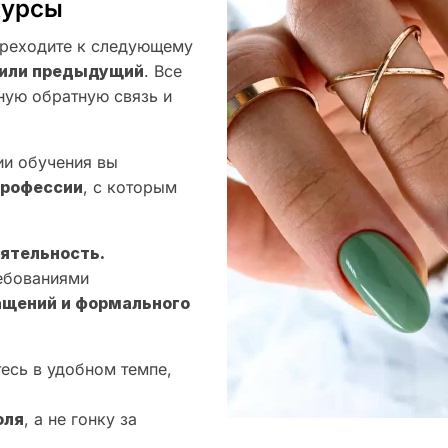
курсы
реходите к следующему
воили предыдущий
. Все
ную обратную связь и
ии обучения вы
профессии
, с которым
ятельность.
ебованиями
ащений и формального
тесь в удобном темпе,
оля
, а не гонку за