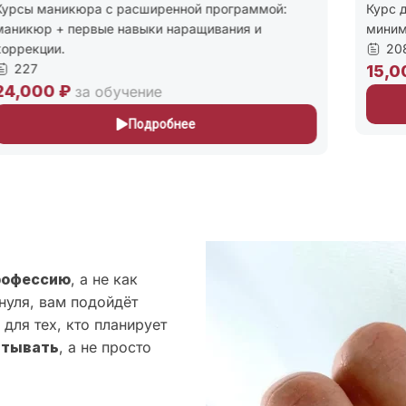
урсы маникюра с расширенной программой:
Курс д
аникюр + первые навыки наращивания и
миним
оррекции.
208
227
15,0
4,000 ₽
за обучение
Подробнее
рофессию
, а не как
нуля, вам подойдёт
для тех, кто планирует
атывать
, а не просто