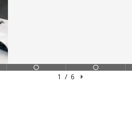
ИНС
ИХ
Переход из сильного
чение с пошаговой
“делать хорошо”, 