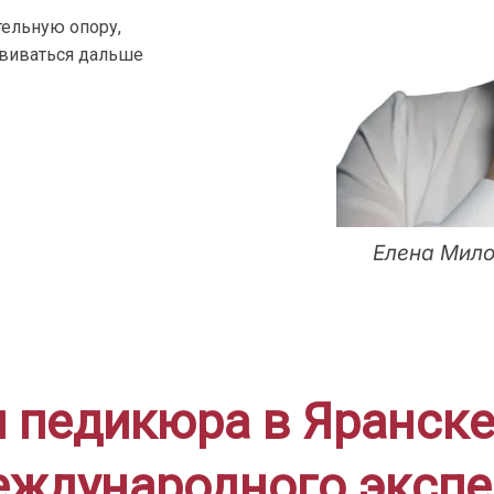
ельную опору,
звиваться дальше
Елена Мило
 педикюра в Яранске 
еждународного экспе