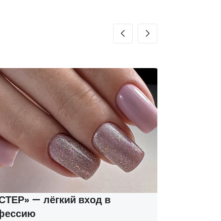
ТЕР» — лёгкий вход в
Курсы м
фессию
соцконт