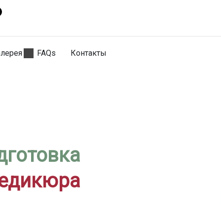
алерея
FAQs
Контакты
дготовка
педикюра