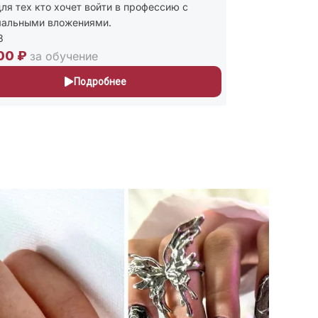
ля тех кто хочет войти в профессию с
Присваиваю
альными вложениями.
и Мастер п
243
00 ₽
30,000 ₽
за обучение
Подробнее