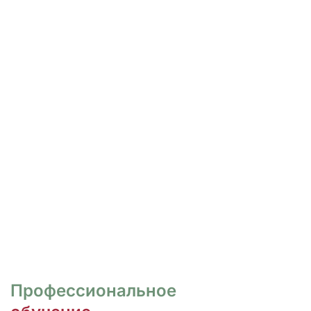
РОСПИСЬ И ДИЗАЙН
НОГТЕЙ
Курсы для тех, кто хочет овладеть
различными техниками дизайна и,
как следствие, повысить
стоимость своих услуг.
ПЕРЕЙТИ
Профессиональное