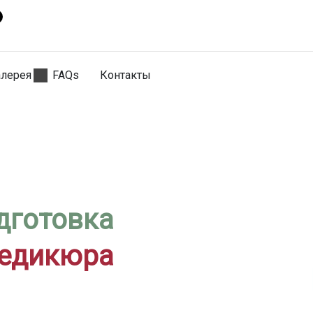
алерея
FAQs
Контакты
дготовка
педикюра