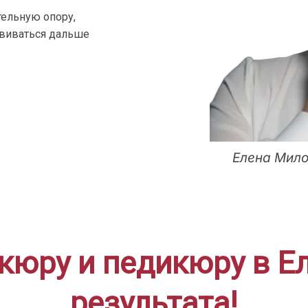
ельную опору,
звиваться дальше
Елена Мило
юру и педикюру в Ел
результата!