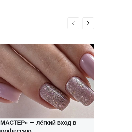
ТЕР» — лёгкий вход в
Курсы м
фессию
соцконт