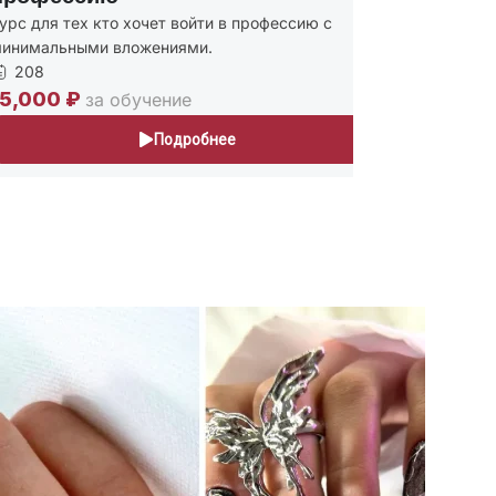
ля тех кто хочет войти в профессию с
Присваиваю
альными вложениями.
и Мастер п
243
00 ₽
30,000 ₽
за обучение
Подробнее