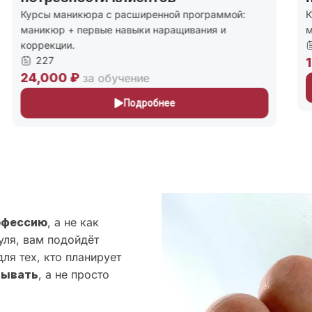
урсы маникюра с расширенной программой:
Курс д
аникюр + первые навыки наращивания и
миним
оррекции.
208
227
15,0
4,000 ₽
за обучение
Подробнее
офессию
, а не как
уля, вам подойдёт
ля тех, кто планирует
тывать
, а не просто