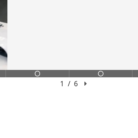
ИНС
ИХ
Переход из сильного
чение с пошаговой