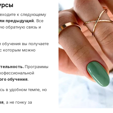
урсы
еходите к следующему
оили предыдущий
. Все
ую обратную связь и
 обучения вы получаете
 с которым можно
ятельность.
Программы
профессиональной
ого обучения
.
сь в удобном темпе, но
ля
, а не гонку за