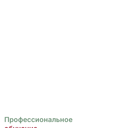
РОСПИСЬ И ДИЗАЙН
НОГТЕЙ
Курсы для тех, кто хочет овладеть
различными техниками дизайна и,
как следствие, повысить
стоимость своих услуг.
ПЕРЕЙТИ
Профессиональное