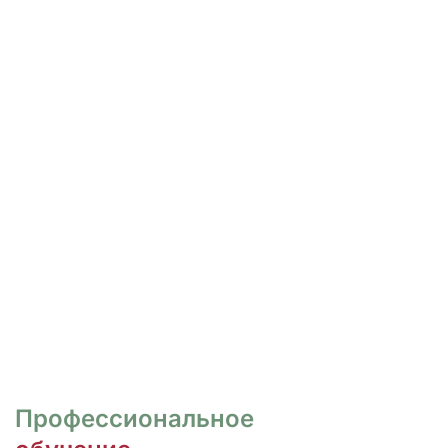
РОСПИСЬ И ДИЗАЙН
НОГТЕЙ
Курсы для тех, кто хочет овладеть
различными техниками дизайна и,
как следствие, повысить
стоимость своих услуг.
ПЕРЕЙТИ
Профессиональное