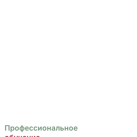
РОСПИСЬ И ДИЗАЙН
НОГТЕЙ
Курсы для тех, кто хочет овладеть
различными техниками дизайна и,
как следствие, повысить
стоимость своих услуг.
ПЕРЕЙТИ
Профессиональное