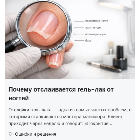
ГОСТ на маникюр Р 72319-2025 
полный разбор
 от
В 2025 году был утверждён новый национальн
стандарт ГОСТ Р 72319-2025 «Услуги бытовые
Ногтевой сервис. Карты типовых технологичес
 проблем, с
процессов. Общие...
 Клиент
...
Юридическая грамотность
Читать далее