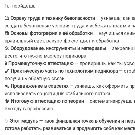
Ты пройдёшь:
🦺
Охрану труда и технику безопасности
— узнаешь, как з
создать безопасные условия труда и избежать травм и 
📷
Основы фотографии и её обработки
— научишься сним
правильный свет, ракурс, фокус, цвет и обработка
🛠️
Оборудование, инструменты и материалы
— закрепишь
всего, что нужно мастеру педикюра
🧪
Промежуточную аттестацию
— проверишь, как ты усвои
💅
Практическую часть по технологиям педикюра
— отра
получишь обратную связь
📲
Продвижение в соцсетях
— узнаешь, как оформить пр
использовать соцсети для стабильного потока
🧠
Итоговую аттестацию по теории
— систематизируешь в
выходу в профессию
✨
Этот модуль — твоя финальная точка в обучении и пе
готова работать, развиваться и продвигать себя как мас