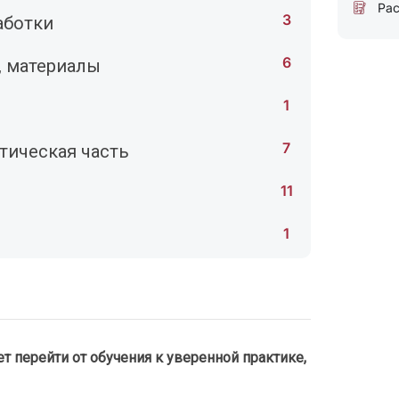
Рас
3
аботки
6
, материалы
1
7
тическая часть
11
1
ет перейти от обучения к уверенной практике,