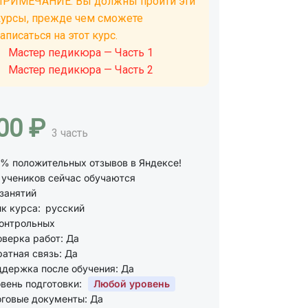
ПРИМЕЧАНИЕ. Вы должны пройти эти
курсы, прежде чем сможете
аписаться на этот курс.
Мастер педикюра — Часть 1
Мастер педикюра — Часть 2
00 ₽
3 часть
% положительных отзывов в Яндексе!
учеников сейчас обучаются
занятий
к курса:
русский
онтрольных
верка работ: Да
атная связь: Да
держка после обучения: Да
вень подготовки:
Любой уровень
говые документы: Да