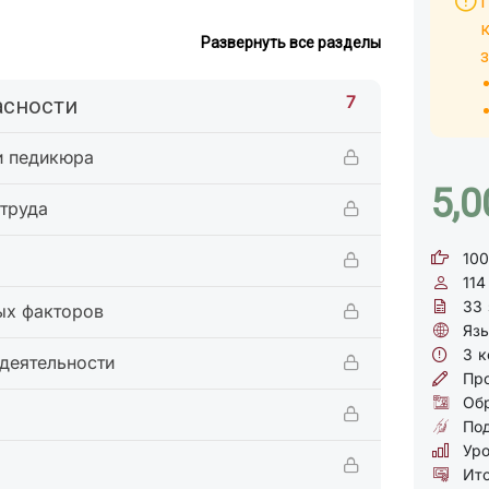
Развернуть все разделы
з
7
асности
и педикюра
5,0
 труда
100
114
33
ых факторов
Язы
3
к
деятельности
Про
Обр
Под
Уро
Ито