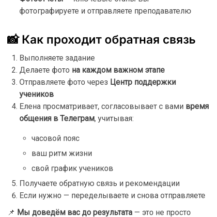
фотографируете
и
отправляете
преподавателю
📸
Как
проходит
обратная
связь
Выполняете
задание
Делаете
фото
на
каждом
важном
этапе
Отправляете
фото
через
Центр
поддержки
учеников
Елена
просматривает,
согласовывает
с
вами
время
общения
в
Телеграм
,
учитывая:
часовой
пояс
ваш
ритм
жизни
свой
график
учеников
Получаете
обратную
связь
и
рекомендации
Если
нужно —
переделываете
и
снова
отправляете
📌
Мы
доведём
вас
до
результата
—
это
не
просто