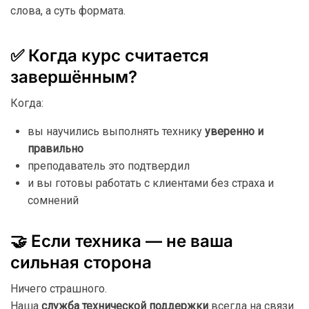
слова,
а
суть
формата.
✅
Когда
курс
считается
завершённым?
Когда:
вы
научились
выполнять
технику
уверенно
и
правильно
преподаватель
это
подтвердил
и
вы
готовы
работать
с
клиентами
без
страха
и
сомнений
🤝
Если
техника —
не
ваша
сильная
сторона
Ничего
страшного.
Наша
служба
технической
поддержки
всегда
на
связи