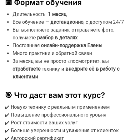
📅
Формат
обучения
Длительность:
1
месяц
Всё
обучение —
дистанционно
,
с
доступом
24/
7
Вы
выполняете
задания,
отправляете
фото,
получаете
разбор
в
деталях
Постоянная
онлайн-
поддержка
Елены
Много
практики
и
обратной
связи
За
месяц
вы
не
просто «
посмотрите»,
вы
отработаете
технику
и
внедрите
её
в
работу
с
клиентами
🎯
Что
даст
вам
этот
курс?
✔️
Новую
технику
с
реальным
применением
✔️
Повышение
профессионального
уровня
✔️
Рост
стоимости
ваших
услуг
✔️
Больше
уверенности
и
уважения
от
клиенток
✔️
Авторский
сертификат