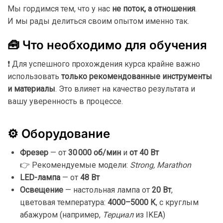
Мы
гордимся
тем,
что
у
нас
не
поток,
а
отношения
.
И
мы
рады
делиться
своим
опытом
именно
так.
🧰
Что
необходимо
для
обучения
❗
Для
успешного
прохождения
курса
крайне
важно
использовать
только
рекомендованные
инструменты
и
материалы
.
Это
влияет
на
качество
результата
и
вашу
уверенность
в
процессе.
⚙️
Оборудование
Фрезер
—
от
30 000
об/
мин
и
от
40
Вт
👉
Рекомендуемые
модели:
Strong,
Marathon
LED-
лампа
—
от
48
Вт
Освещение
—
настольная
лампа
от
20
Вт
,
цветовая
температура:
4000–
5000
К
,
с
круглым
абажуром (
например,
Терциал
из
IKEA)