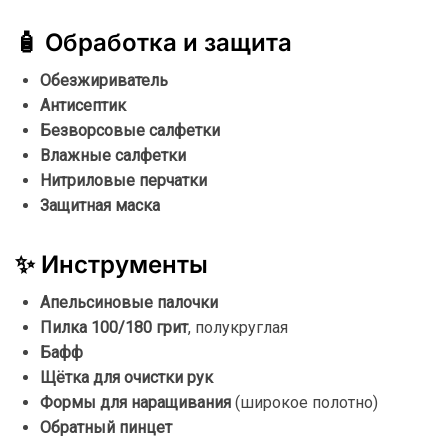
🧴
Обработка
и
защита
Обезжириватель
Антисептик
Безворсовые
салфетки
Влажные
салфетки
Нитриловые
перчатки
Защитная
маска
✨
Инструменты
Апельсиновые
палочки
Пилка
100/
180
грит
,
полукруглая
Бафф
Щётка
для
очистки
рук
Формы
для
наращивания
(
широкое
полотно)
Обратный
пинцет