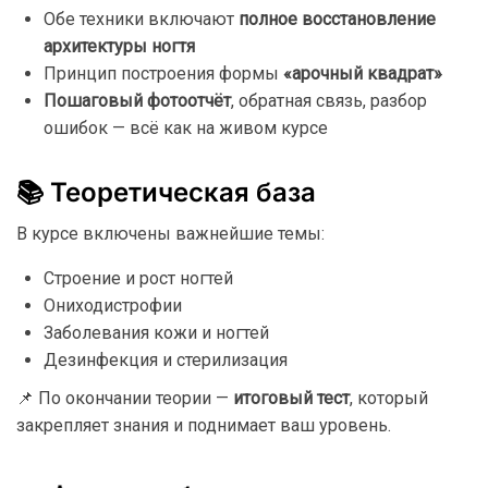
Обе
техники
включают
полное
восстановление
архитектуры
ногтя
Принцип
построения
формы
«
арочный
квадрат»
Пошаговый
фотоотчёт
,
обратная
связь,
разбор
ошибок —
всё
как
на
живом
курсе
📚
Теоретическая
база
В
курсе
включены
важнейшие
темы:
Строение
и
рост
ногтей
Ониходистрофии
Заболевания
кожи
и
ногтей
Дезинфекция
и
стерилизация
📌
По
окончании
теории —
итоговый
тест
,
который
закрепляет
знания
и
поднимает
ваш
уровень.