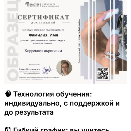
🧠
Технология
обучения:
индивидуально,
с
поддержкой
и
до
результата
⏰
Гибкий
график:
вы
учитесь,