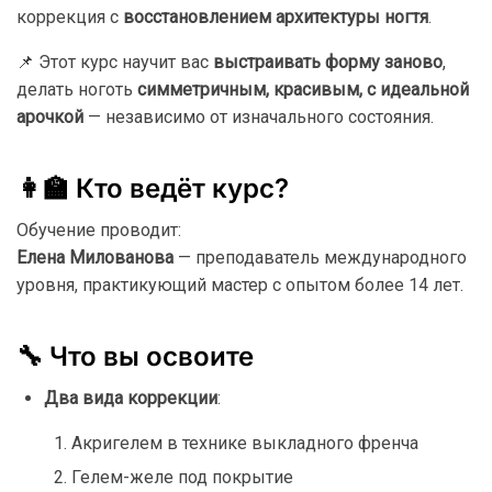
коррекция
с
восстановлением
архитектуры
ногтя
.
📌
Этот
курс
научит
вас
выстраивать
форму
заново
,
делать
ноготь
симметричным,
красивым,
с
идеальной
арочкой
—
независимо
от
изначального
состояния.
👩‍🏫
Кто
ведёт
курс?
Обучение
проводит:
Елена
Милованова
—
преподаватель
международного
уровня,
практикующий
мастер
с
опытом
более
14
лет.
🔧
Что
вы
освоите
Два
вида
коррекции
:
Акригелем
в
технике
выкладного
френча
Гелем-
желе
под
покрытие