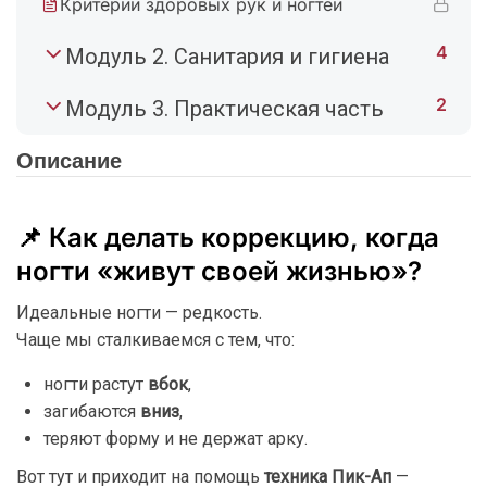
Критерии здоровых рук и ногтей
4
Модуль 2. Санитария и гигиена
2
Модуль 3. Практическая часть
Описание
📌
Как
делать
коррекцию,
когда
ногти «
живут
своей
жизнью»?
Идеальные
ногти —
редкость.
Чаще
мы
сталкиваемся
с
тем,
что:
ногти
растут
вбок
,
загибаются
вниз
,
теряют
форму
и
не
держат
арку.
Вот
тут
и
приходит
на
помощь
техника
Пик-
Ап
—