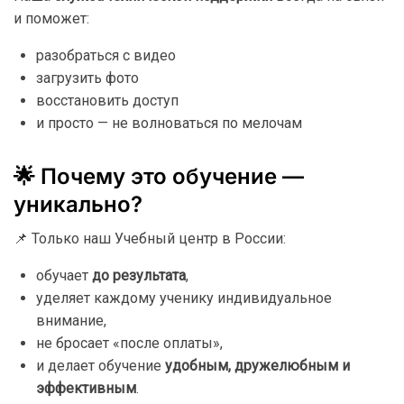
и
поможет:
разобраться
с
видео
загрузить
фото
восстановить
доступ
и
просто —
не
волноваться
по
мелочам
🌟
Почему
это
обучение —
уникально?
📌
Только
наш
Учебный
центр
в
России:
обучает
до
результата
,
уделяет
каждому
ученику
индивидуальное
внимание,
не
бросает «
после
оплаты»,
и
делает
обучение
удобным,
дружелюбным
и
эффективным
.