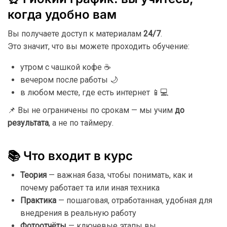
когда
удобно
вам
Вы
получаете
доступ
к
материалам
24/
7
.
Это
значит,
что
вы
можете
проходить
обучение:
утром
с
чашкой
кофе ☕
вечером
после
работы 🌙
в
любом
месте,
где
есть
интернет 📱💻
📌
Вы
не
ограничены
по
срокам —
мы
учим
до
результата
,
а
не
по
таймеру.
📚
Что
входит
в
курс
Теория
—
важная
база,
чтобы
понимать,
как
и
почему
работает
та
или
иная
техника
Практика
—
пошаговая,
отработанная,
удобная
для
внедрения
в
реальную
работу
Фотоотчёты
—
ключевые
этапы
вы