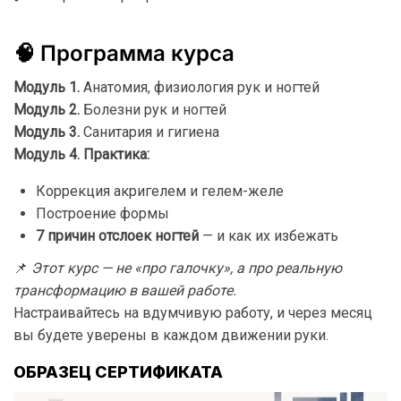
🧠
Программа
курса
Модуль
1.
Анатомия,
физиология
рук
и
ногтей
Модуль
2.
Болезни
рук
и
ногтей
Модуль
3.
Санитария
и
гигиена
Модуль
4.
Практика:
Коррекция
акригелем
и
гелем-
желе
Построение
формы
7
причин
отслоек
ногтей
—
и
как
их
избежать
📌
Этот
курс —
не «
про
галочку»,
а
про
реальную
трансформацию
в
вашей
работе.
Настраивайтесь
на
вдумчивую
работу,
и
через
месяц
вы
будете
уверены
в
каждом
движении
руки.
ОБРАЗЕЦ СЕРТИФИКАТА