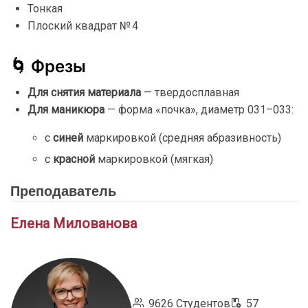
Тонкая
Плоский
квадрат №
4
🌀
Фрезы
Для
снятия
материала
—
твердосплавная
Для
маникюра
—
форма «
почка»,
диаметр
031–
033:
с
синей
маркировкой (
средняя
абразивность)
с
красной
маркировкой (
мягкая)
Преподаватель
Елена Милованова
9626 Студентов
57