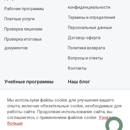
конфиденциальности
Рабочие программы
Термины и определения
Платные услуги
Персональные данные
Проверка лицензии
Договор-оферта
Проверка итоговых
документов
Политика возврата
Вопросы и ответы
Контакты
Учебные программы
Наш блог
Профессиональные
Всё о СанПиНе
Мы используем файлы cookie для улучшения вашего
Инструкторские
Гигиена и безопасность
опыта, включая обязательные cookie, необходимые для
работы сайта. Продолжая использование сайта, вы
Повышение
Образование и курсы
соглашаетесь с применением файлов cookie.
Узнать
квалификации
больше
.
Ошибки и решения