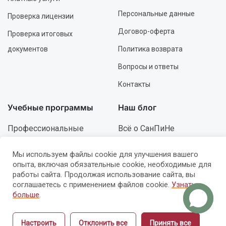
Персональные данные
Проверка лицензии
Договор-оферта
Проверка итоговых
документов
Политика возврата
Вопросы и ответы
Контакты
Учебные программы
Наш блог
Профессиональные
Всё о СанПиНе
Инструкторские
Гигиена и безопасность
Мы используем файлы cookie для улучшения вашего
Повышение
Образование и курсы
опыта, включая обязательные cookie, необходимые для
работы сайта. Продолжая использование сайта, вы
квалификации
Ошибки и решения
соглашаетесь с применением файлов cookie.
Узнать
больше
.
Роспись и дизайн
Развитие и карьера
Настроить
Отклонить все
Принять все