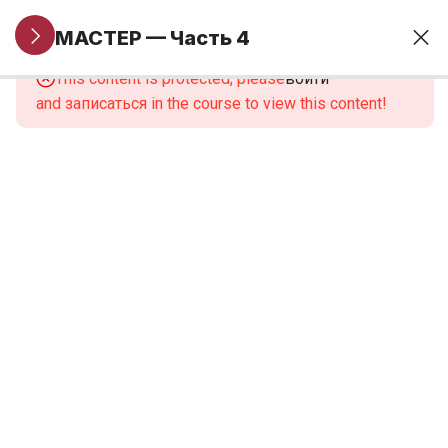
Модуль 11.
14
МАСТЕР — Часть 4
Оборудование,
This content is protected, please
войти
инструменты,
and записаться in the course to view this content!
материалы
ПРОМЕЖУТОЧНАЯ
1
АТТЕСТАЦИЯ
Модуль 12.
3
Практическая
часть
12.1.
11
Комбинированный
маникюр