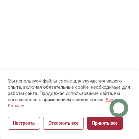
12.2.
3
Аппаратный
маникюр
12.3.
1
Пилочный
маникюр
Мы используем файлы cookie для улучшения вашего
12.4.
3
опыта, включая обязательные cookie, необходимые для
Укрепление
работы сайта. Продолжая использование сайта, вы
соглашаетесь с применением файлов cookie.
Узнать
ногтей
больше
.
гелем
Настроить
Отклонить все
Принять все
Модуль 13.
11
Назад
Вперёд
Продвижение